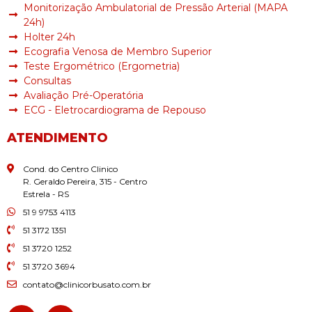
Monitorização Ambulatorial de Pressão Arterial (MAPA
24h)
Holter 24h
Ecografia Venosa de Membro Superior
Teste Ergométrico (Ergometria)
Consultas
Avaliação Pré-Operatória
ECG - Eletrocardiograma de Repouso
ATENDIMENTO
Cond. do Centro Clinico
R. Geraldo Pereira, 315 - Centro
Estrela - RS
51 9 9753 4113
51 3172 1351
51 3720 1252
51 3720 3694
contato@clinicorbusato.com.br