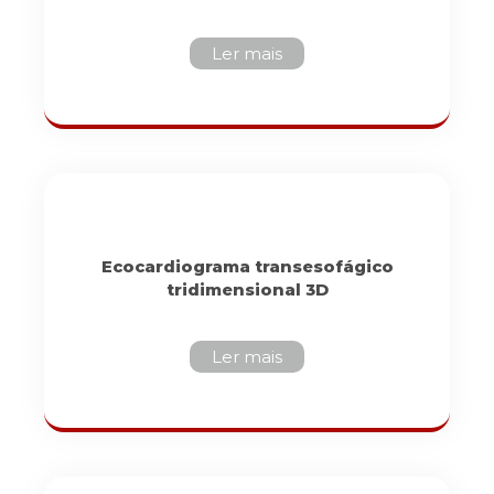
Ler mais
Ecocardiograma transesofágico
tridimensional 3D
Ler mais